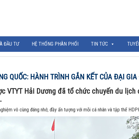
À ĐẦU TƯ
HỆ THỐNG PHÂN PHỐI
TIN TỨC
TUYỂ
NG QUỐC: HÀNH TRÌNH GẮN KẾT CỦA ĐẠI GI
ợc VTYT Hải Dương đã tổ chức chuyến du lịch
.
 nghiệm vô cùng đáng nhớ, đầy ấn tượng với mỗi cá nhân và tập thể H