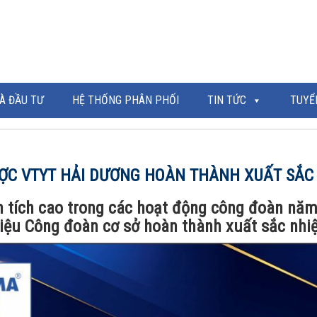
À ĐẦU TƯ
HỆ THỐNG PHÂN PHỐI
TIN TỨC
TUYỂ
ỢC VTYT HẢI DƯƠNG HOÀN THÀNH XUẤT SẮC 
nh tích cao trong các hoạt động công đoàn nă
iệu Công đoàn cơ sở hoàn thành xuất sắc nh