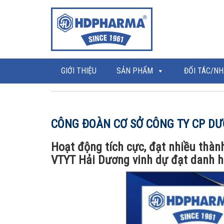
GIỚI THIỆU
SẢN PHẨM
ĐỐI TÁC/NH
CÔNG ĐOÀN CƠ SỞ CÔNG TY CP DƯ
Hoạt động tích cực, đạt nhiều thà
VTYT Hải Dương vinh dự đạt danh h