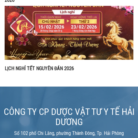
2026
LỊCH NGHỈ TẾT NGUYÊN ĐÁN 2026
CÔNG TY CP DƯỢC VẬT TƯ Y TẾ HẢI
DƯƠNG
Số 102 phố Chi Lăng, phường Thành Đông, Tp. Hải Phòng