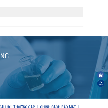
ƠNG
CÂU HỎI THƯỜNG GẶP
CHÍNH SÁCH BẢO MẬT