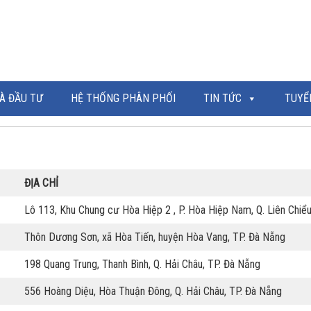
À ĐẦU TƯ
HỆ THỐNG PHÂN PHỐI
TIN TỨC
TUYỂ
ĐỊA CHỈ
Lô 113, Khu Chung cư Hòa Hiệp 2 , P. Hòa Hiệp Nam, Q. Liên Chiể
Thôn Dương Sơn, xã Hòa Tiến, huyện Hòa Vang, TP. Đà Nẵng
198 Quang Trung, Thanh Bình, Q. Hải Châu, TP. Đà Nẵng
556 Hoàng Diệu, Hòa Thuận Đông, Q. Hải Châu, TP. Đà Nẵng