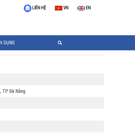
VN
EN
LIÊN HỆ
N DỤNG
u, TP. Đà Nẵng