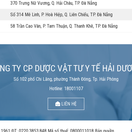
370 Trưng Nữ Vương, Q. Hải Châu, TP. Đà Nẵng
Số 314 Mê Linh, P. Hoà Hiệp, Q. Liên Chiểu, TP. Đà Nẵng
58 Trần Cao Vân, P. Tam Thuận, Q. Thanh Khê, TP. Đà Nẵng
NG TY CP DƯỢC VẬT TƯ Y TẾ HẢI DƯ
Số 102 phố Chi Lăng, phường Thành Đông, Tp. Hải Phòng
Hotline: 18001107
LIÊN HỆ
961 ĐT: 0220.3853.848 Mã số thuế: 0800011018 Bản quyền