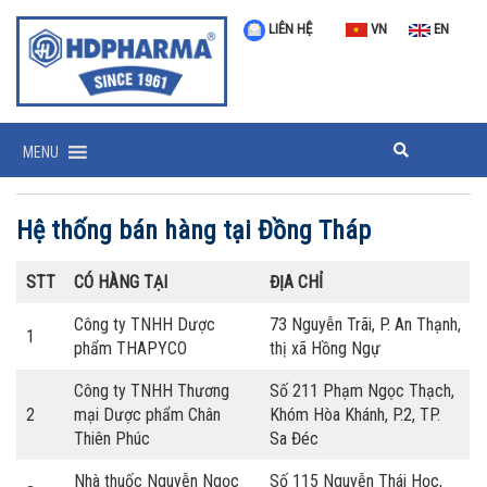
LIÊN HỆ
VN
EN
MENU
Hệ thống bán hàng tại Đồng Tháp
STT
CÓ HÀNG TẠI
ĐỊA CHỈ
Công ty TNHH Dược
73 Nguyễn Trãi, P. An Thạnh,
1
phẩm THAPYCO
thị xã Hồng Ngự
Công ty TNHH Thương
Số 211 Phạm Ngọc Thạch,
2
mại Dược phẩm Chân
Khóm Hòa Khánh, P.2, TP.
Thiên Phúc
Sa Đéc
Nhà thuốc Nguyễn Ngọc
Số 115 Nguyễn Thái Học,