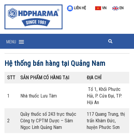
LIÊN HỆ
VN
EN
MENU
Hệ thống bán hàng tại Quảng Nam
STT
SẢN PHẨM CÓ HÀNG TẠI
ĐỊA CHỈ
Tổ 1, Khối Phước
1
Nhà thuốc Lưu Tâm
Hải, P. Cửa Đại, TP.
Hội An
Quầy thuốc số 243 trực thuộc
117 Quang Trung, thị
2
Công ty CPTM Dược – Sâm
trấn Khâm Đức,
Ngọc Linh Quảng Nam
huyện Phước Sơn