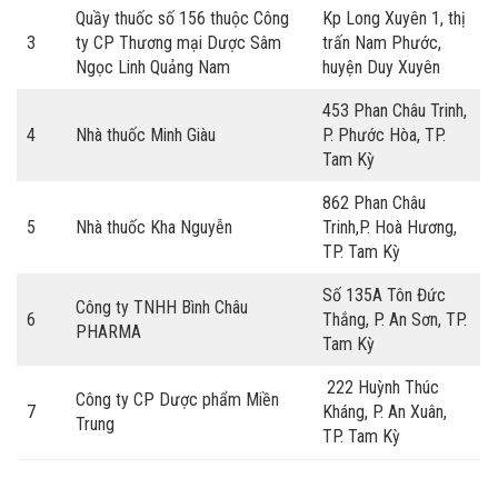
Quầy thuốc số 156 thuộc Công
Kp Long Xuyên 1, thị
3
ty CP Thương mại Dược Sâm
trấn Nam Phước,
Ngọc Linh Quảng Nam
huyện Duy Xuyên
453 Phan Châu Trinh,
4
Nhà thuốc Minh Giàu
P. Phước Hòa, TP.
Tam Kỳ
862 Phan Châu
5
Nhà thuốc Kha Nguyễn
Trinh,P. Hoà Hương,
TP. Tam Kỳ
Số 135A Tôn Đức
Công ty TNHH Bình Châu
6
Thắng, P. An Sơn, TP.
PHARMA
Tam Kỳ
222 Huỳnh Thúc
Công ty CP Dược phẩm Miền
7
Kháng, P. An Xuân,
Trung
TP. Tam Kỳ