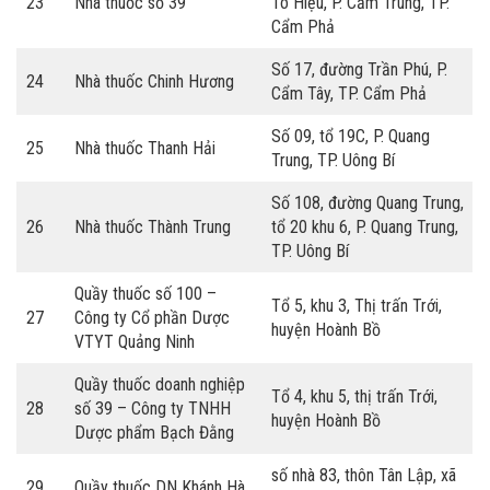
23
Nhà thuốc số 39
Tô Hiệu, P. Cẩm Trung, TP.
Cẩm Phả
Số 17, đường Trần Phú, P.
24
Nhà thuốc Chinh Hương
Cẩm Tây, TP. Cẩm Phả
Số 09, tổ 19C, P. Quang
25
Nhà thuốc Thanh Hải
Trung, TP. Uông Bí
Số 108, đường Quang Trung,
26
Nhà thuốc Thành Trung
tổ 20 khu 6, P. Quang Trung,
TP. Uông Bí
Quầy thuốc số 100 –
Tổ 5, khu 3, Thị trấn Trới,
27
Công ty Cổ phần Dược
huyện Hoành Bồ
VTYT Quảng Ninh
Quầy thuốc doanh nghiệp
Tổ 4, khu 5, thị trấn Trới,
28
số 39 – Công ty TNHH
huyện Hoành Bồ
Dược phẩm Bạch Đằng
số nhà 83, thôn Tân Lập, xã
29
Quầy thuốc DN Khánh Hà