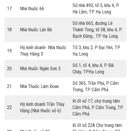
Số nhà 493, tổ 5, khu 4, P.
17
Nhà thuốc 66
Hà Lầm, TP. Hạ Long
Số nhà 665, đường Lê
18
Nhà thuốc Lán Bè
Thánh Tông, tổ 58, khu 4, P.
Bạch Đằng , TP. Hạ Long
Hộ kinh doanh- Nhà thuốc
Tổ 3, khu 2, P. Đại Yên, TP.
19
Thúy Hằng 3
Hạ Long
Số 1, tổ 4, khu 4, P. Bãi
20
Nhà thuốc Ngân Sơn 3
Cháy, TP.Hạ Long
Số 365, Trần Phú, P. Cẩm
21
Nhà Thuốc Lâm Đoan
Trung, TP. Cẩm Phả
Ki ốt số 17, chợ trung tâm
Hộ kinh doanh Trần Thúy
22
Cẩm Phả, P. Cẩm Trung, TP.
Hằng (Nhà thuốc số 6)
Cẩm Phả
Ki ốt số 22A Chợ trung tâm