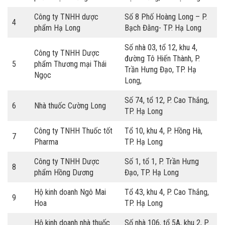
Công ty TNHH dược
Số 8 Phố Hoàng Long – P.
4
phẩm Hạ Long
Bạch Đằng- TP. Hạ Long
Số nhà 03, tổ 12, khu 4,
Công ty TNHH Dược
đường Tô Hiến Thành, P.
5
phẩm Thương mại Thái
Trần Hưng Đạo, TP. Hạ
Ngọc
Long,
Số 74, tổ 12, P. Cao Thắng,
6
Nhà thuốc Cường Long
TP. Hạ Long
Công ty TNHH Thuốc tốt
Tổ 10, khu 4, P. Hồng Hà,
7
Pharma
TP. Hạ Long
Công ty TNHH Dược
Số 1, tổ 1, P. Trần Hưng
8
phẩm Hồng Dương
Đạo, TP. Hạ Long
Hộ kinh doanh Ngô Mai
Tổ 43, khu 4, P. Cao Thắng,
9
Hoa
TP. Hạ Long
Hộ kinh doanh nhà thuốc
Số nhà 106, tổ 5A, khu 2, P.