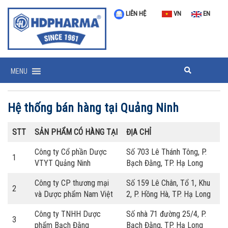
LIÊN HỆ
VN
EN
MENU
Hệ thống bán hàng tại Quảng Ninh
STT
SẢN PHẨM CÓ HÀNG TẠI
ĐỊA CHỈ
Công ty Cổ phần Dược
Số 703 Lê Thánh Tông, P.
1
VTYT Quảng Ninh
Bạch Đằng, TP. Hạ Long
Công ty CP thương mại
Số 159 Lê Chân, Tổ 1, Khu
2
và Dược phẩm Nam Việt
2, P. Hồng Hà, TP. Hạ Long
Công ty TNHH Dược
Số nhà 71 đường 25/4, P.
3
phẩm Bạch Đằng
Bạch Đằng, TP. Hạ Long