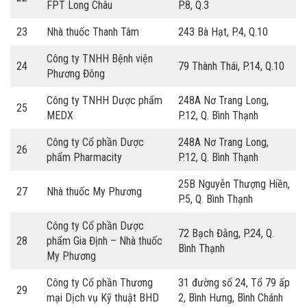
FPT Long Châu
P.8, Q.3
23
Nhà thuốc Thanh Tâm
243 Bà Hạt, P.4, Q.10
Công ty TNHH Bệnh viện
24
79 Thành Thái, P.14, Q.10
Phương Đông
Công ty TNHH Dược phẩm
248A Nơ Trang Long,
25
MEDX
P.12, Q. Bình Thạnh
Công ty Cổ phần Dược
248A Nơ Trang Long,
26
phẩm Pharmacity
P.12, Q. Bình Thạnh
25B Nguyễn Thượng Hiền,
27
Nhà thuốc My Phương
P.5, Q. Bình Thạnh
Công ty Cổ phần Dược
72 Bạch Đằng, P.24, Q.
28
phẩm Gia Định – Nhà thuốc
Bình Thạnh
My Phương
Công ty Cổ phần Thương
31 đường số 24, Tổ 79 ấp
29
mại Dịch vụ Kỹ thuật BHD
2, Bình Hưng, Bình Chánh