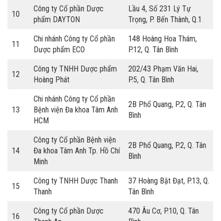
Công ty Cổ phần Dược
Lầu 4, Số 231 Lý Tự
10
phẩm DAYTON
Trọng, P. Bến Thành, Q.1
Chi nhánh Công ty Cổ phần
148 Hoàng Hoa Thám,
11
Dược phẩm ECO
P.12, Q. Tân Bình
Công ty TNHH Dược phẩm
202/43 Phạm Văn Hai,
12
Hoàng Phát
P.5, Q. Tân Bình
Chi nhánh Công ty Cổ phần
2B Phổ Quang, P.2, Q. Tân
13
Bệnh viện Đa khoa Tâm Anh
Bình
HCM
Công ty Cổ phần Bệnh viện
2B Phổ Quang, P.2, Q. Tân
14
Đa khoa Tâm Anh Tp. Hồ Chí
Bình
Minh
Công ty TNHH Dược Thanh
37 Hoàng Bật Đạt, P.13, Q.
15
Thanh
Tân Bình
Công ty Cổ phần Dược
470 Âu Cơ, P.10, Q. Tân
16