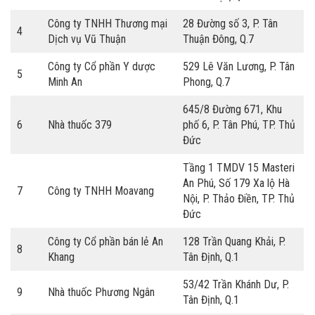
Công ty TNHH Thương mại
28 Đường số 3, P. Tân
4
Dịch vụ Vũ Thuận
Thuận Đông, Q.7
Công ty Cổ phần Y dược
529 Lê Văn Lương, P. Tân
5
Minh An
Phong, Q.7
645/8 Đường 671, Khu
6
Nhà thuốc 379
phố 6, P. Tân Phú, TP. Thủ
Đức
Tầng 1 TMDV 15 Masteri
An Phú, Số 179 Xa lộ Hà
7
Công ty TNHH Moavang
Nội, P. Thảo Điền, TP. Thủ
Đức
Công ty Cổ phần bán lẻ An
128 Trần Quang Khải, P.
8
Khang
Tân Định, Q.1
53/42 Trần Khánh Dư, P.
9
Nhà thuốc Phương Ngân
Tân Định, Q.1