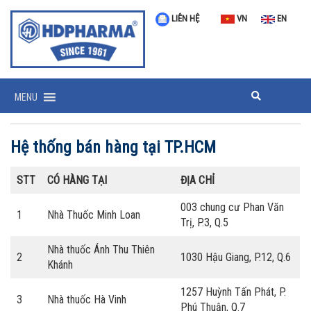
LIÊN HỆ
VN
EN
MENU
Hệ thống bán hàng tại TP.HCM
STT
CÓ HÀNG TẠI
ĐỊA CHỈ
003 chung cư Phan Văn
1
Nhà Thuốc Minh Loan
Trị, P.3, Q.5
Nhà thuốc Ánh Thu Thiên
2
1030 Hậu Giang, P.12, Q.6
Khánh
1257 Huỳnh Tấn Phát, P.
3
Nhà thuốc Hà Vinh
Phú Thuận, Q.7