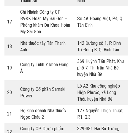
Thanh An
Bình
Chi Nhánh Công ty CP
BVĐK Hoàn Mỹ Sài Gòn –
Số 4A Hoàng Việt, P.4, Q.
17
Phòng khám Đa Khoa Hoàn
Tân Bình
Mỹ Sài Gòn
Nhà thuốc tây Tân Thanh
142 Đường số 1, P. Bình
18
Anh
Trị Đông B, Q. Bình Tân
369 Huỳnh Tấn Phát, Khu
Công ty Tnhh Y khoa Đông
19
phố 7, Thị trấn Nhà Bè,
Á
huyện Nhà Bè.
Lô A2 Khu công nghiệp
Công ty Cổ phần Samaki
20
Hiệp Phước, xã Long
Power
Thới, huyện Nhà Bè
Hộ kinh doanh Nhà thuốc
177 Nguyễn Thiện Thuật,
21
Ngọc Châu 2
P.1, Q.3
Công ty CP Dược phẩm
379-381 Hai Bà Trưng,
22