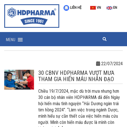
LIÊN HỆ
VN
EN
MENU
22/07/2024
30 CBNV HDPHARMA VƯỢT MƯA
THAM GIA HIẾN MÁU NHÂN ĐẠO
Chiều 19/7/2024, mặc dù trời mưa nhưng hơn
30 cán bộ nhân viên HDPHARMA đã đến Ngày
hội hiến máu tình nguyện “Hải Dương ngàn trái
tim hồng 2024”. “Làm việc trong ngành Dược,
mình hiểu sự cần thiết của việc hiến máu cứu
người. Mình còn hiến máu được là mình còn