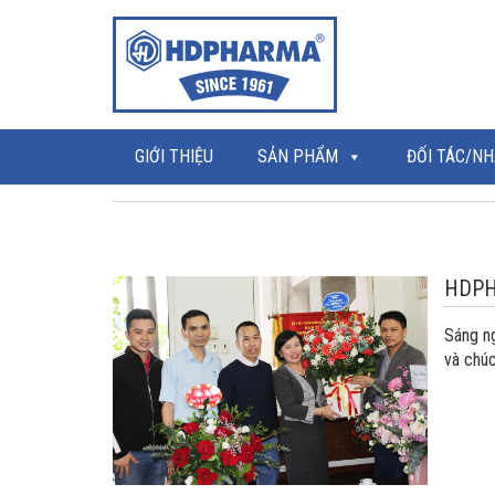
GIỚI THIỆU
SẢN PHẨM
ĐỐI TÁC/NH
HDPH
Sáng n
và chú