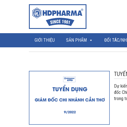
GIỚI THIỆU
SẢN PHẨM
ĐỐI TÁC/NH
TUYỂ
Dự kiế
đốc Ch
trong t