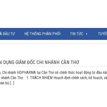
À ĐẦU TƯ
HỆ THỐNG PHÂN PHỐI
TIN TỨC
TUYỂ
N DỤNG GIÁM ĐỐC CHI NHÁNH CẦN THƠ
n, Chi nhánh HDPHARMA tại Cần Thơ sẽ chính thức hoạt động từ đầu n
i nhánh Cần Thơ. 1. TRÁCH NHIỆM Hoạch định chính sách, kế hoạch, x
oàn bộ […]