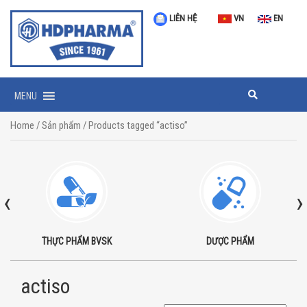
LIÊN HỆ
VN
EN
MENU
Home
/
Sản phẩm
/ Products tagged “actiso”
‹
›
THỰC PHẨM BVSK
DƯỢC PHẨM
actiso