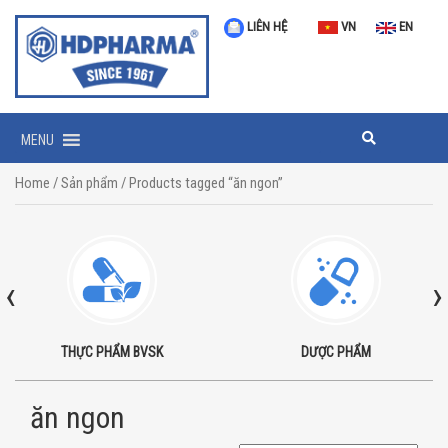
LIÊN HỆ
VN
EN
MENU
Home
/
Sản phẩm
/ Products tagged “ăn ngon”
‹
›
THỰC PHẨM BVSK
DƯỢC PHẨM
ăn ngon