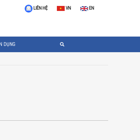
VN
EN
LIÊN HỆ
N DỤNG