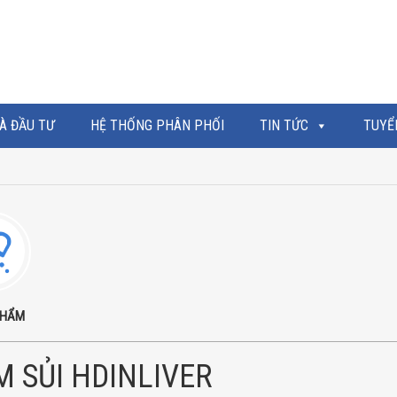
À ĐẦU TƯ
HỆ THỐNG PHÂN PHỐI
TIN TỨC
TUYỂ
PHẨM
 SỦI HDINLIVER