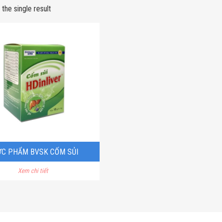
the single result
C PHẨM BVSK CỐM SỦI
Xem chi tiết
HDINLIVER