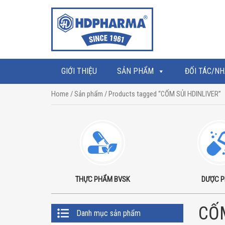
GIỚI THIỆU
SẢN PHẨM
ĐỐI TÁC/NH
Home
/
Sản phẩm
/ Products tagged “CỐM SỦI HDINLIVER”
THỰC PHẨM BVSK
DƯỢC 
Primary
CỐM
Danh mục sản phẩm