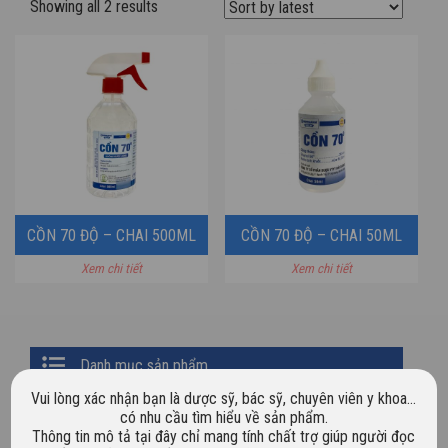
Showing all 2 results
CỒN 70 ĐỘ – CHAI 500ML
CỒN 70 ĐỘ – CHAI 50ML
Xem chi tiết
Xem chi tiết
VÒI XỊT
Primary
Danh mục sản phẩm
Sidebar
Vui lòng xác nhận bạn là dược sỹ, bác sỹ, chuyên viên y khoa…
Chưa phân loại
có nhu cầu tìm hiểu về sản phẩm.
Thông tin mô tả tại đây chỉ mang tính chất trợ giúp người đọc
Dược mỹ phẩm