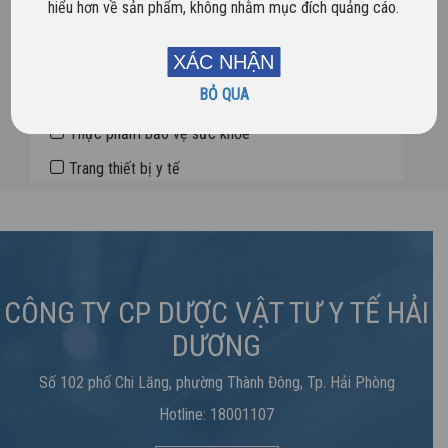
hiểu hơn về sản phẩm, không nhằm mục đích quảng cáo.
Dược phẩm
XÁC NHẬN
Sản phẩm mới
BỎ QUA
Sản phẩm nổi bật
Thực phẩm bảo vệ sức khỏe
Trang thiết bị y tế
CÔNG TY CP DƯỢC VẬT TƯ Y TẾ HẢI
DƯƠNG
Số 102 phố Chi Lăng, phường Thành Đông, Tp. Hải Phòng
Hotline: 18001107