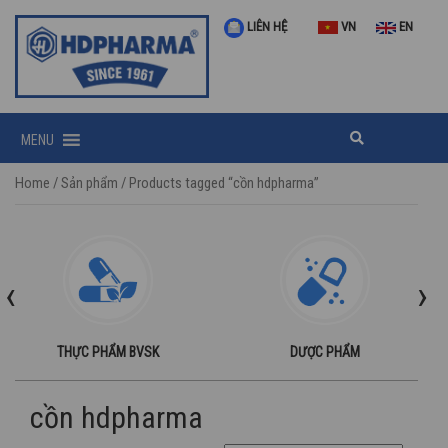
LIÊN HỆ
VN
EN
MENU
Home
/
Sản phẩm
/ Products tagged “cồn hdpharma”
‹
›
THỰC PHẨM BVSK
DƯỢC PHẨM
cồn hdpharma