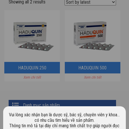
Showing all 2 results
HADUQUIN 250
HADUQUIN 500
Xem chi tiết
Xem chi tiết
Primary
Danh mục sản phẩm
Sidebar
Vui lòng xác nhận bạn là dược sỹ, bác sỹ, chuyên viên y khoa…
Chưa phân loại
có nhu cầu tìm hiểu về sản phẩm.
Thông tin mô tả tại đây chỉ mang tính chất trợ giúp người đọc
Dược mỹ phẩm