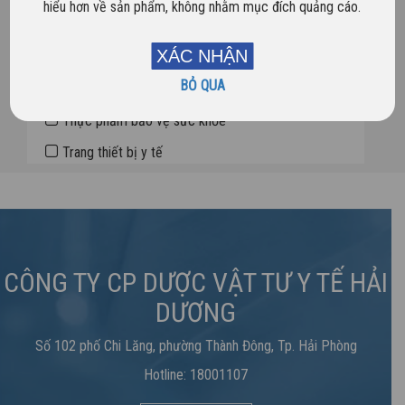
hiểu hơn về sản phẩm, không nhằm mục đích quảng cáo.
Dược phẩm
XÁC NHẬN
Sản phẩm mới
BỎ QUA
Sản phẩm nổi bật
Thực phẩm bảo vệ sức khỏe
Trang thiết bị y tế
CÔNG TY CP DƯỢC VẬT TƯ Y TẾ HẢI
DƯƠNG
Số 102 phố Chi Lăng, phường Thành Đông, Tp. Hải Phòng
Hotline: 18001107