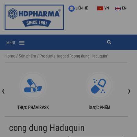
LIÊN HỆ
VN
EN
MENU
Home
/
Sản phẩm
/ Products tagged “cong dung Haduquin”
‹
›
THỰC PHẨM BVSK
DƯỢC PHẨM
cong dung Haduquin