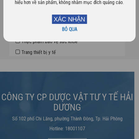
hiểu hơn về sản phẩm, không nhằm mục đích quảng cáo.
Dược phẩm
XÁC NHẬN
Sản phẩm mới
BỎ QUA
Sản phẩm nổi bật
Thực phẩm bảo vệ sức khỏe
Trang thiết bị y tế
CÔNG TY CP DƯỢC VẬT TƯ Y TẾ HẢI
DƯƠNG
Số 102 phố Chi Lăng, phường Thành Đông, Tp. Hải Phòng
Hotline: 18001107