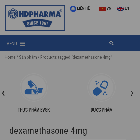
LIÊN HỆ
VN
EN
MENU
Home
/
Sản phẩm
/ Products tagged “dexamethasone 4mg”
‹
›
THỰC PHẨM BVSK
DƯỢC PHẨM
dexamethasone 4mg