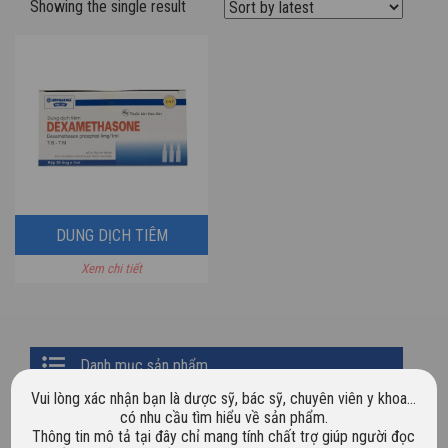
Showing the single result
DUNG DỊCH TIÊM
Xem chi tiết
DEXAMETHASONE
(4MG/1ML)
Primary
Danh mục sản phẩm
Sidebar
Vui lòng xác nhận bạn là dược sỹ, bác sỹ, chuyên viên y khoa…
Chưa phân loại
có nhu cầu tìm hiểu về sản phẩm.
Thông tin mô tả tại đây chỉ mang tính chất trợ giúp người đọc
Dược mỹ phẩm