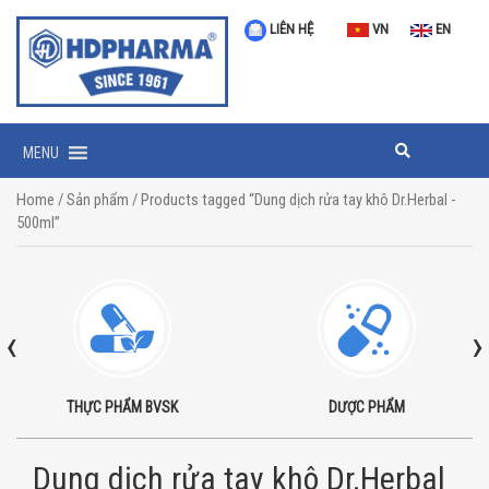
LIÊN HỆ
VN
EN
MENU
Home
/
Sản phẩm
/ Products tagged “Dung dịch rửa tay khô Dr.Herbal -
500ml”
‹
›
THỰC PHẨM BVSK
DƯỢC PHẨM
Dung dịch rửa tay khô Dr.Herbal