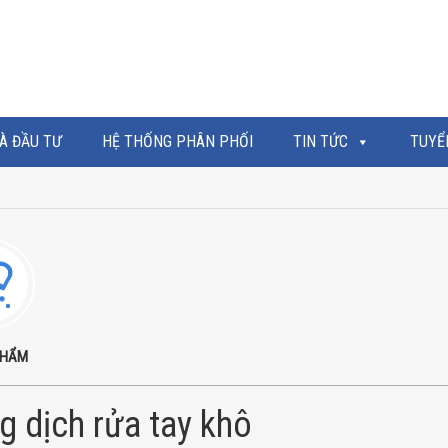
À ĐẦU TƯ
HỆ THỐNG PHÂN PHỐI
TIN TỨC
TUYỂ
PHẨM
g dịch rửa tay khô