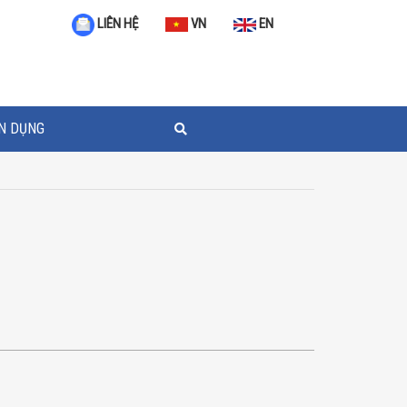
VN
EN
LIÊN HỆ
N DỤNG