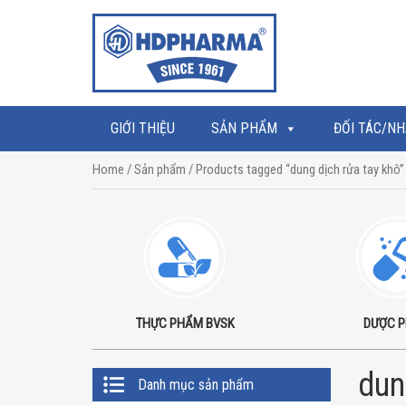
GIỚI THIỆU
SẢN PHẨM
ĐỐI TÁC/NH
Home
/
Sản phẩm
/ Products tagged “dung dịch rửa tay khô”
THỰC PHẨM BVSK
DƯỢC 
Primary
dun
Danh mục sản phẩm