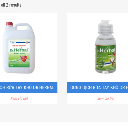
all 2 results
CH RỬA TAY KHÔ DR.HERBAL
DUNG DỊCH RỬA TAY KHÔ DR.
Xem chi tiết
Xem chi tiết
– CAN 5 LÍT
– 100ML NẮP BẬT