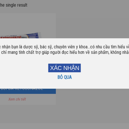
he single result
c nhận bạn là dược sỹ, bác sỹ, chuyên viên y khoa…có nhu cầu tìm hiểu 
y chỉ mang tính chất trợ giúp người đọc hiểu hơn về sản phẩm, không n
XÁC NHẬN
BỎ QUA
 BÔI DA KETOCONAZOL
Xem chi tiết