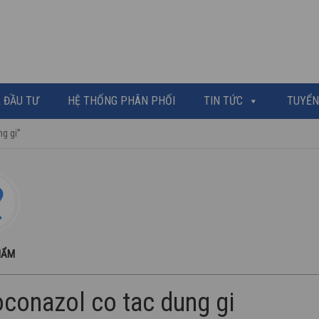
 ĐẦU TƯ
HỆ THỐNG PHÂN PHỐI
TIN TỨC
TUYỂN
g gi”
HẨM
conazol co tac dung gi