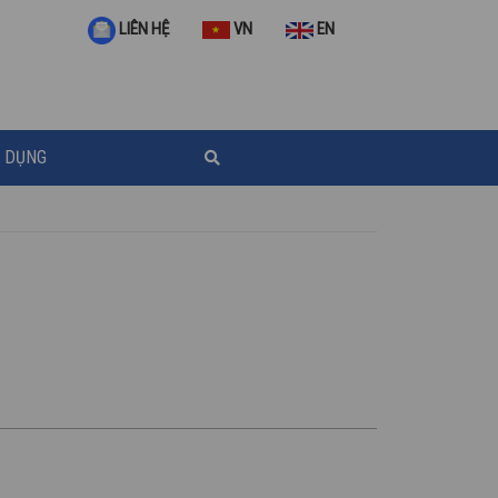
VN
EN
LIÊN HỆ
 DỤNG