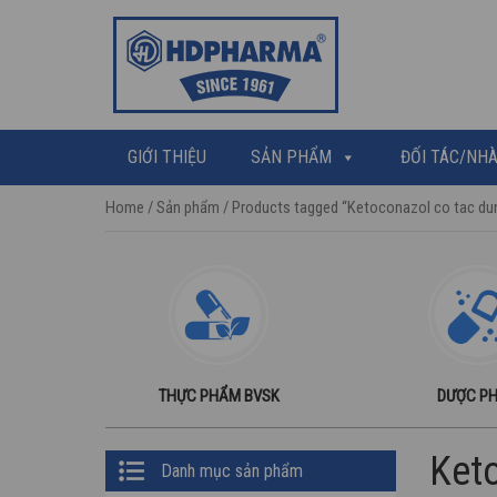
GIỚI THIỆU
SẢN PHẨM
ĐỐI TÁC/NHÀ
Home
/
Sản phẩm
/ Products tagged “Ketoconazol co tac dun
THỰC PHẨM BVSK
DƯỢC P
Primary
Keto
Danh mục sản phẩm