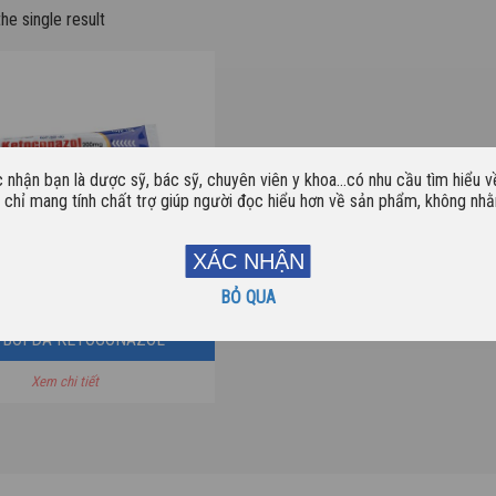
he single result
c nhận bạn là dược sỹ, bác sỹ, chuyên viên y khoa…có nhu cầu tìm hiểu 
y chỉ mang tính chất trợ giúp người đọc hiểu hơn về sản phẩm, không n
XÁC NHẬN
BỎ QUA
 BÔI DA KETOCONAZOL
Xem chi tiết