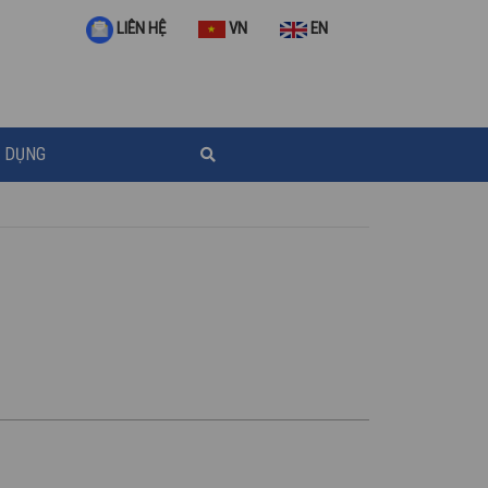
VN
EN
LIÊN HỆ
 DỤNG