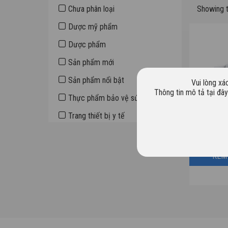
Sidebar
Chưa phân loại
Showing t
Dược mỹ phẩm
Dược phẩm
Sản phẩm mới
Sản phẩm nổi bật
Vui lòng xá
Thông tin mô tả tại đâ
Thực phẩm bảo vệ sức khỏe
Trang thiết bị y tế
KEM