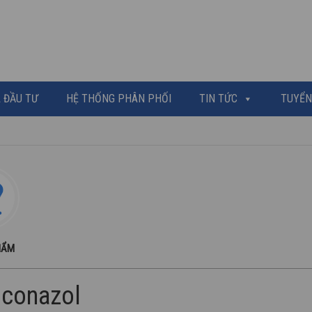
 ĐẦU TƯ
HỆ THỐNG PHÂN PHỐI
TIN TỨC
TUYỂN
HẨM
oconazol