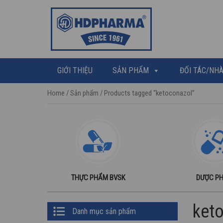
GIỚI THIỆU
SẢN PHẨM
ĐỐI TÁC/NHÀ
Home
/
Sản phẩm
/ Products tagged “ketoconazol”
THỰC PHẨM BVSK
DƯỢC P
Primary
ket
Danh mục sản phẩm