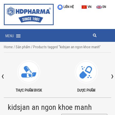
LIÊN HỆ
VN
EN
MENU
Home
/
Sản phẩm
/ Products tagged “kidsjan an ngon khoe manh”
‹
›
THỰC PHẨM BVSK
DƯỢC PHẨM
kidsjan an ngon khoe manh