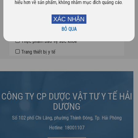
hiểu hơn về sản phẩm, không nhằm mục đích quảng cáo.
Dược phẩm
XÁC NHẬN
Sản phẩm mới
BỎ QUA
Sản phẩm nổi bật
Thực phẩm bảo vệ sức khỏe
Trang thiết bị y tế
CÔNG TY CP DƯỢC VẬT TƯ Y TẾ HẢI
DƯƠNG
Số 102 phố Chi Lăng, phường Thành Đông, Tp. Hải Phòng
Hotline: 18001107