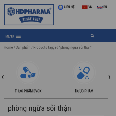
LIÊN HỆ
VN
EN
MENU
Home
/
Sản phẩm
/ Products tagged “phòng ngừa sỏi thận”
‹
›
THỰC PHẨM BVSK
DƯỢC PHẨM
phòng ngừa sỏi thận