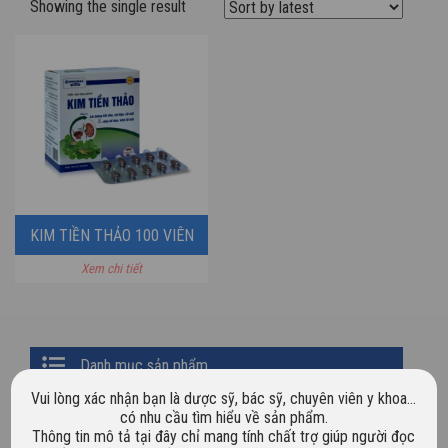
Showing the single result
KIM TIỀN THẢO 100 VIÊN
Xem chi tiết
BAO PHIM
Primary
Danh mục sản phẩm
Sidebar
Vui lòng xác nhận bạn là dược sỹ, bác sỹ, chuyên viên y khoa…
Chưa phân loại
có nhu cầu tìm hiểu về sản phẩm.
Thông tin mô tả tại đây chỉ mang tính chất trợ giúp người đọc
Dược mỹ phẩm