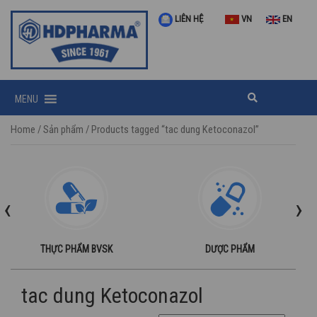
LIÊN HỆ
VN
EN
MENU
Home
/
Sản phẩm
/ Products tagged “tac dung Ketoconazol”
‹
›
THỰC PHẨM BVSK
DƯỢC PHẨM
tac dung Ketoconazol