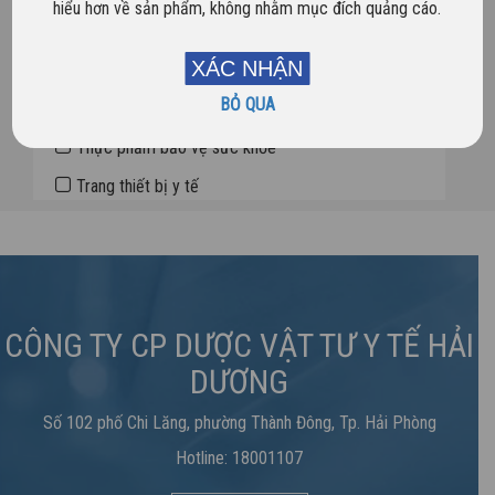
hiểu hơn về sản phẩm, không nhằm mục đích quảng cáo.
Dược phẩm
XÁC NHẬN
Sản phẩm mới
BỎ QUA
Sản phẩm nổi bật
Thực phẩm bảo vệ sức khỏe
Trang thiết bị y tế
CÔNG TY CP DƯỢC VẬT TƯ Y TẾ HẢI
DƯƠNG
Số 102 phố Chi Lăng, phường Thành Đông, Tp. Hải Phòng
Hotline: 18001107