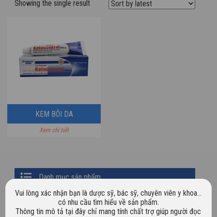
Showing the single result
KEM BÔI DA
Xem chi tiết
KETOCONAZOL
Primary
Danh mục sản phẩm
Sidebar
Vui lòng xác nhận bạn là dược sỹ, bác sỹ, chuyên viên y khoa…
Chưa phân loại
có nhu cầu tìm hiểu về sản phẩm.
Thông tin mô tả tại đây chỉ mang tính chất trợ giúp người đọc
Dược mỹ phẩm