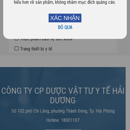
hiểu hơn về sản phẩm, không nhằm mục đích quảng cáo.
Dược phẩm
XÁC NHẬN
Sản phẩm mới
BỎ QUA
Sản phẩm nổi bật
Thực phẩm bảo vệ sức khỏe
Trang thiết bị y tế
CÔNG TY CP DƯỢC VẬT TƯ Y TẾ HẢI
DƯƠNG
Số 102 phố Chi Lăng, phường Thành Đông, Tp. Hải Phòng
Hotline: 18001107