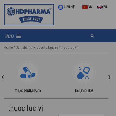
LIÊN HỆ
VN
EN
MENU
Home
/
Sản phẩm
/ Products tagged “thuoc luc vi”
‹
›
THỰC PHẨM BVSK
DƯỢC PHẨM
thuoc luc vi