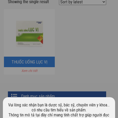
Showing the single result
THUỐC UỐNG LỤC VỊ
Xem chi tiết
Primary
Danh mục sản phẩm
Sidebar
Vui lòng xác nhận bạn là dược sỹ, bác sỹ, chuyên viên y khoa…
Chưa phân loại
có nhu cầu tìm hiểu về sản phẩm.
Thông tin mô tả tại đây chỉ mang tính chất trợ giúp người đọc
Dược mỹ phẩm