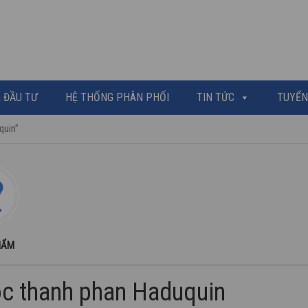
 ĐẦU TƯ
HỆ THỐNG PHÂN PHỐI
TIN TỨC
TUYỂN
quin”
HẨM
oc thanh phan Haduquin