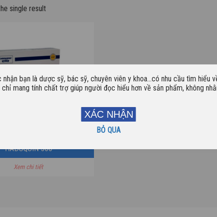
he single result
c nhận bạn là dược sỹ, bác sỹ, chuyên viên y khoa…có nhu cầu tìm hiểu 
y chỉ mang tính chất trợ giúp người đọc hiểu hơn về sản phẩm, không n
XÁC NHẬN
BỎ QUA
HADUQUIN 500
Xem chi tiết