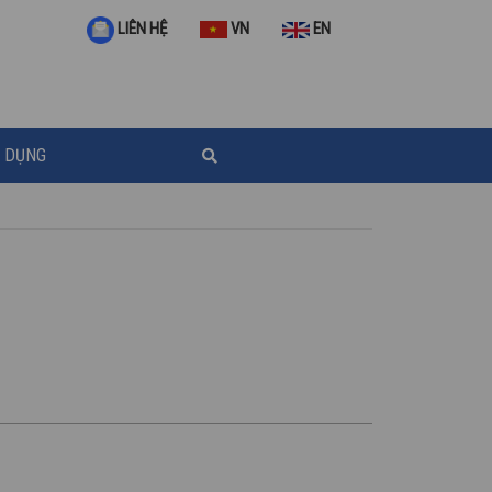
VN
EN
LIÊN HỆ
 DỤNG