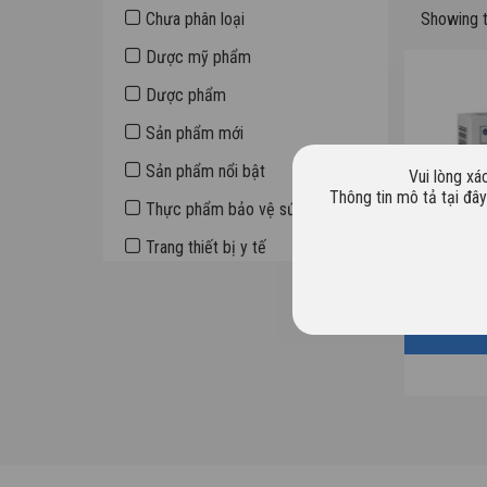
Sidebar
Chưa phân loại
Showing t
Dược mỹ phẩm
Dược phẩm
Sản phẩm mới
Sản phẩm nổi bật
Vui lòng xá
Thông tin mô tả tại đâ
Thực phẩm bảo vệ sức khỏe
Trang thiết bị y tế