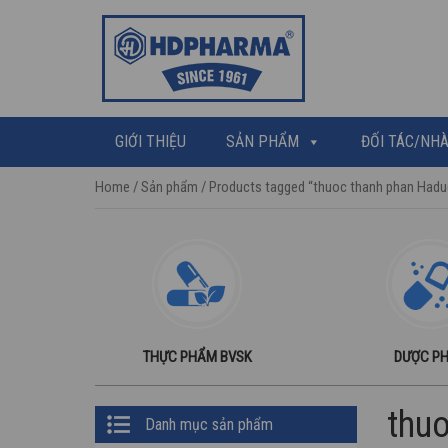
GIỚI THIỆU
SẢN PHẨM
ĐỐI TÁC/NHÀ
Home
/
Sản phẩm
/ Products tagged “thuoc thanh phan Hadu
THỰC PHẨM BVSK
DƯỢC P
Primary
thu
Danh mục sản phẩm