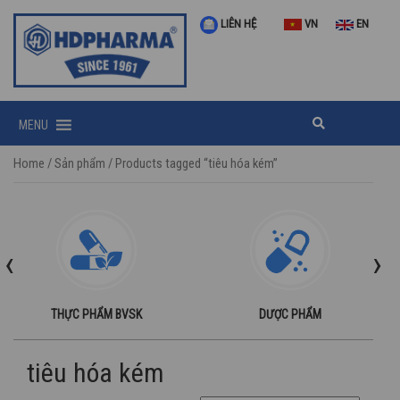
LIÊN HỆ
VN
EN
MENU
Home
/
Sản phẩm
/ Products tagged “tiêu hóa kém”
‹
›
THỰC PHẨM BVSK
DƯỢC PHẨM
tiêu hóa kém