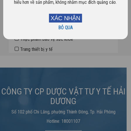
hiểu hơn về sản phẩm, không nhằm mục đích quảng cáo.
Dược phẩm
XÁC NHẬN
Sản phẩm mới
BỎ QUA
Sản phẩm nổi bật
Thực phẩm bảo vệ sức khỏe
Trang thiết bị y tế
CÔNG TY CP DƯỢC VẬT TƯ Y TẾ HẢI
DƯƠNG
Số 102 phố Chi Lăng, phường Thành Đông, Tp. Hải Phòng
Hotline: 18001107