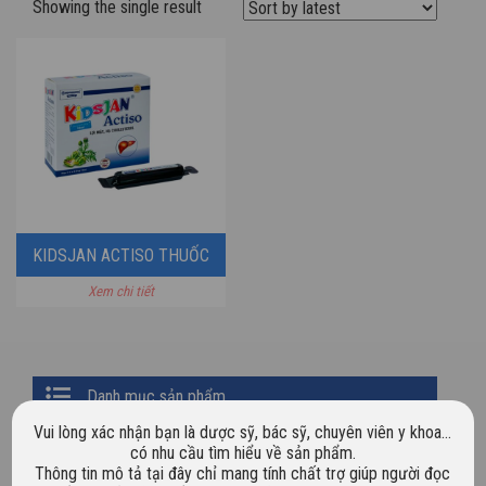
Showing the single result
KIDSJAN ACTISO THUỐC
Xem chi tiết
Primary
Danh mục sản phẩm
Sidebar
Vui lòng xác nhận bạn là dược sỹ, bác sỹ, chuyên viên y khoa…
Chưa phân loại
có nhu cầu tìm hiểu về sản phẩm.
Thông tin mô tả tại đây chỉ mang tính chất trợ giúp người đọc
Dược mỹ phẩm