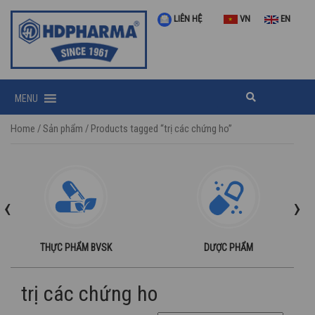
LIÊN HỆ
VN
EN
MENU
Home
/
Sản phẩm
/ Products tagged “trị các chứng ho”
‹
›
THỰC PHẨM BVSK
DƯỢC PHẨM
trị các chứng ho