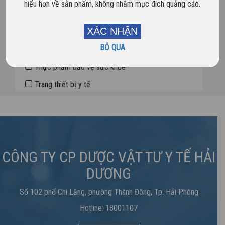
hiểu hơn về sản phẩm, không nhằm mục đích quảng cáo.
Dược phẩm
XÁC NHẬN
Sản phẩm mới
BỎ QUA
Sản phẩm nổi bật
Thực phẩm bảo vệ sức khỏe
Trang thiết bị y tế
CÔNG TY CP DƯỢC VẬT TƯ Y TẾ HẢI
DƯƠNG
Số 102 phố Chi Lăng, phường Thành Đông, Tp. Hải Phòng
Hotline: 18001107