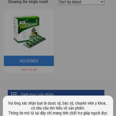
Showing the single result
HOCIDINEX
Xem chi tiết
Primary
Danh mục sản phẩm
Sidebar
Vui lòng xác nhận bạn là dược sỹ, bác sỹ, chuyên viên y khoa…
Chưa phân loại
có nhu cầu tìm hiểu về sản phẩm.
Thông tin mô tả tại đây chỉ mang tính chất trợ giúp người đọc
Dược mỹ phẩm