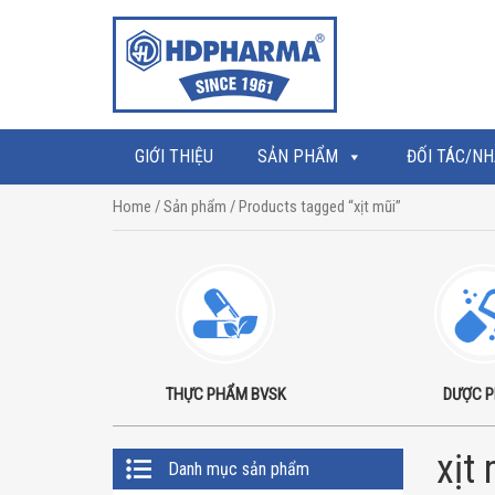
GIỚI THIỆU
SẢN PHẨM
ĐỐI TÁC/NH
Home
/
Sản phẩm
/ Products tagged “xịt mũi”
THỰC PHẨM BVSK
DƯỢC 
Primary
xịt
Danh mục sản phẩm