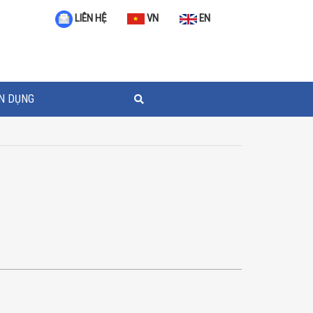
VN
EN
LIÊN HỆ
N DỤNG