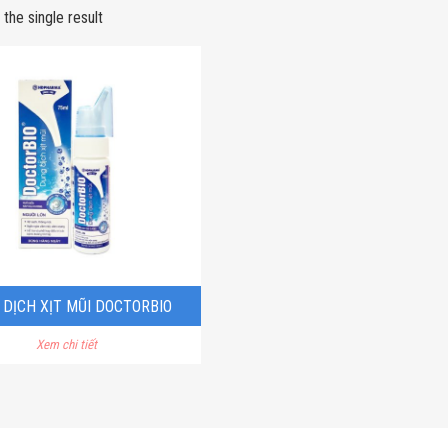
the single result
DỊCH XỊT MŨI DOCTORBIO
Xem chi tiết
NGƯỜI LỚN