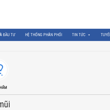
À ĐẦU TƯ
HỆ THỐNG PHÂN PHỐI
TIN TỨC
TUYỂ
PHẨM
 mũi