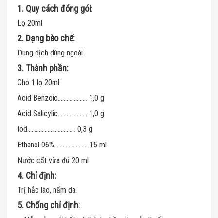
1. Quy cách đóng gói
:
Lọ 20ml
2. Dạng bào chế:
Dung dịch dùng ngoài
3. Thành phần:
Cho 1 lọ 20ml:
Acid Benzoic……….………. 1,0 g
Acid Salicylic…….…………. 1,0 g
Iod………………….……….. 0,3 g
Ethanol 96%………………….. 15 ml
Nước cất vừa đủ 20 ml
4. Chỉ định:
Trị hắc lào, nấm da.
5. Chống chỉ định
: