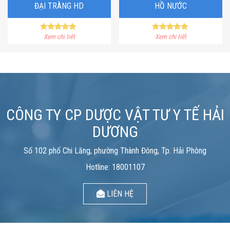
ĐẠI TRÀNG HD
HỒ NƯỚC
Rated
Rated
Xem chi tiết
Xem chi tiết
5.00
5.00
out of 5
out of 5
CÔNG TY CP DƯỢC VẬT TƯ Y TẾ HẢI
DƯƠNG
Số 102 phố Chi Lăng, phường Thành Đông, Tp. Hải Phòng
Hotline: 18001107
LIÊN HỆ