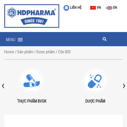
LIÊN HỆ
VN
EN
MENU
Home
/
Sản phẩm
/
Dược phẩm
/ Cồn BSI
‹
›
THỰC PHẨM BVSK
DƯỢC PHẨM