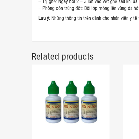
– Trị ghẻ: Ngày bôi 2 – 3 lần vào vết ghẻ sau khi đã
– Phòng côn trùng đốt: Bôi lớp mỏng lên vùng da hở 
Lưu ý:
Những thông tin trên dành cho nhân viên y tế
Related products