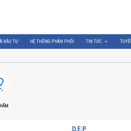
À ĐẦU TƯ
HỆ THỐNG PHÂN PHỐI
TIN TỨC
TUYỂ
PHẨM
D.E.P