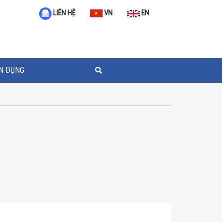
VN
EN
LIÊN HỆ
N DỤNG