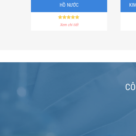
HỒ NƯỚC
KIM
Rated
Xem chi tiết
5.00
out of 5
CÔ