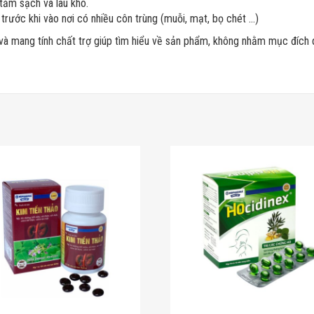
 tắm sạch và lau khô.
trước khi vào nơi có nhiều côn trùng (muỗi, mạt, bọ chét …)
 và mang tính chất trợ giúp tìm hiểu về sản phẩm, không nhằm mục đích