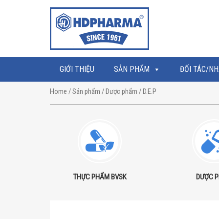
GIỚI THIỆU
SẢN PHẨM
ĐỐI TÁC/NH
Home
/
Sản phẩm
/
Dược phẩm
/ D.E.P
THỰC PHẨM BVSK
DƯỢC 