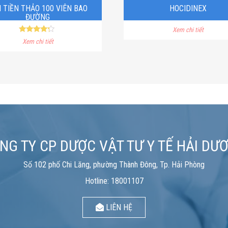
 TIỀN THẢO 100 VIÊN BAO
HOCIDINEX
ĐƯỜNG
Xem chi tiết
Rated
Xem chi tiết
4.00
out of 5
NG TY CP DƯỢC VẬT TƯ Y TẾ HẢI DƯ
Số 102 phố Chi Lăng, phường Thành Đông, Tp. Hải Phòng
Hotline: 18001107
LIÊN HỆ