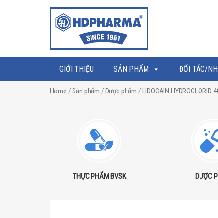
GIỚI THIỆU
SẢN PHẨM
ĐỐI TÁC/NH
Home
/
Sản phẩm
/
Dược phẩm
/ LIDOCAIN HYDROCLORID 4
THỰC PHẨM BVSK
DƯỢC 