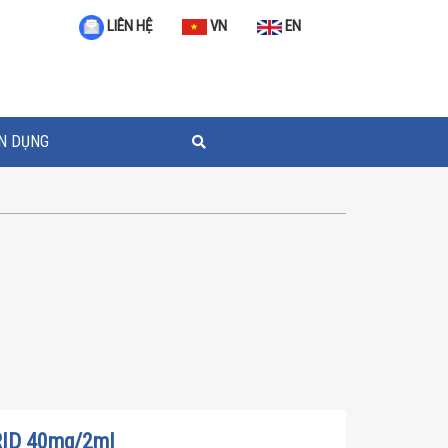
VN
EN
LIÊN HỆ
N DỤNG
ID 40mg/2ml