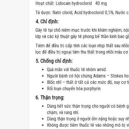
Hoạt chất: Lidocain hydroclorid 40 mg
Tá dược: Natri clorid, Acid hydroclorid 0,1N, Nước 
4. Chỉ định:
Gây tê tại chỗ niêm mạc trước khi khám nghiệm, nội s
lớp và các kỹ thuật gây tê phong bế thần kinh bao g
Tiêm để điều trị cấp tính các loạn nhịp thất sau nhồ
lọc để điều trị ngoại tâm thu thất trong nhồi máu cơ 
5. Chống chỉ định:
Quá mẫn với thuốc tê nhóm amid.
Người bệnh có hội chứng Adams – Stokes hoặc
Blốc nhĩ – thất ở tất cả các mức độ, suy cơ ti
Rối loạn chuyển hóa porphyrin.
6. Thận trọng:
Dùng hết sức thận trọng cho người có bệnh ga
chậm, và rung nhĩ.
Dùng thận trọng ở người ốm nặng hoặc suy nhượ
Không được tiêm thuốc tê vào những mô bị vi