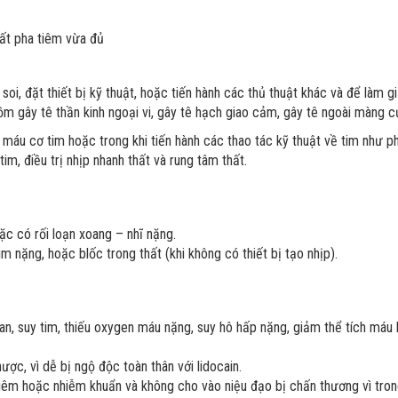
cất pha tiêm vừa đủ
oi, đặt thiết bị kỹ thuật, hoặc tiến hành các thủ thuật khác và để làm 
ồm gây tê thần kinh ngoại vi, gây tê hạch giao cảm, gây tê ngoài màng c
i máu cơ tim hoặc trong khi tiến hành các thao tác kỹ thuật về tim như p
tim, điều trị nhịp nhanh thất và rung tâm thất.
 có rối loạn xoang – nhĩ nặng.
m nặng, hoặc blốc trong thất (khi không có thiết bị tạo nhịp).
n, suy tim, thiếu oxygen máu nặng, suy hô hấp nặng, giảm thể tích máu 
c, vì dễ bị ngộ độc toàn thân với lidocain.
êm hoặc nhiễm khuẩn và không cho vào niệu đạo bị chấn thương vì trong