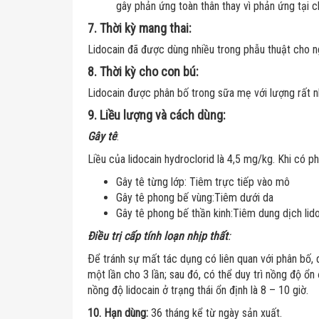
gây phản ứng toàn thân thay vì phản ứng tại c
7. Thời kỳ mang thai:
Lidocain đã được dùng nhiều trong phẫu thuật cho n
8. Thời kỳ cho con bú:
Lidocain được phân bố trong sữa mẹ với lượng rất n
9. Liều lượng và cách dùng:
Gây tê
:
Liều của lidocain hydroclorid là 4,5 mg/kg. Khi có p
Gây tê từng lớp: Tiêm trực tiếp vào mô
Gây tê phong bế vùng:Tiêm dưới da
Gây tê phong bế thần kinh:Tiêm dung dịch lido
Ðiều trị cấp tính loạn nhịp thất
:
Ðể tránh sự mất tác dụng có liên quan với phân bố, 
một lần cho 3 lần; sau đó, có thể duy trì nồng độ ổn
nồng độ lidocain ở trạng thái ổn định là 8 – 10 giờ.
10. Hạn dùng:
36 tháng kể từ ngày sản xuất.