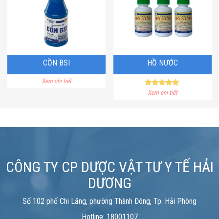
CỒN BSI
HỒ NƯỚC
Xem chi tiết
Rated
Xem chi tiết
5.00
out of 5
CÔNG TY CP DƯỢC VẬT TƯ Y TẾ HẢI
DƯƠNG
Số 102 phố Chi Lăng, phường Thành Đông, Tp. Hải Phòng
Hotline: 18001107