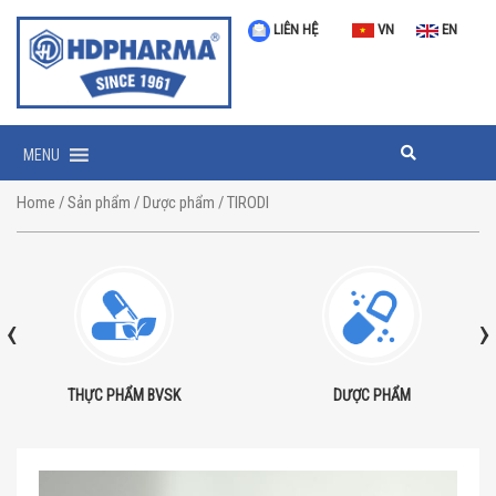
LIÊN HỆ
VN
EN
MENU
Home
/
Sản phẩm
/
Dược phẩm
/ TIRODI
‹
›
THỰC PHẨM BVSK
DƯỢC PHẨM