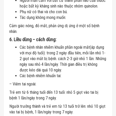
Người mẫn cảm với bất cứ thành phần nào của thuốc
hoặc bất kỳ kháng sinh nào thuộc nhóm quinolon.
Phụ nữ có thai và cho con bú.
Tác dụng không mong muốn:
Cảm giác nóng, đỏ mắt, phản ứng dị ứng ở một số bệnh
nhân.
6. Liều dùng – cách dùng:
Các bệnh nhân nhiễm khuẩn phần ngoài mắt(áp dụng
với mọi độ tuổi): trong 2 ngày đầu tiên, mỗi lẫn nhỏ 1-
2 giọt vào mắt bị bệnh. cách 2-3 giờ nhỏ 1 lần. Những
ngày sau nhỏ 4 lần/ngày. Thời gian điều trị không
được kéo dài quá 10 ngày.
Các bệnh nhiễm khuẩn tai:
– Viêm tai ngoài:
Trẻ em từ 6 tháng tuổi đến 13 tuổi: nhỏ 5 giọt vào tai bị
bệnh 1 lần/ngày trong 7 ngày.
Người trưởng thành và trẻ em từ 13 tuổi trở lên: nhỏ 10 giọt
vào tai bị bệnh, 1 lần/ngày trong 7 ngày.