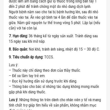
được làm ấm bằng cách giữ lọ thuốc trong lòng bàn tay 1
đến 2 phút để tránh chóng mặt do nhỏ dung dịch lạnh.
Người bệnh nằm sao cho tai bị bệnh hướng lên, sau đó nhỏ
thuốc vào tai. Ấn vào gờ bình tai 4 lần để dẫn thuốc vào tai
giữa. Nằm giữ nguyên tư thế trong vòng 5 phút. Lặp lại (nếu
cần) với tai còn lại.
7. Hạn dùng:
36 tháng kể từ ngày sản xuất. Tránh dùng sau
15 ngày sau khi mở nắp.
8. Bảo quản:
Nơi khô, tránh ánh sáng, nhiệt độ 15 – 30 độ C.
9. Tiêu chuẩn áp dụng:
TCCS.
Lưu ý:
– Thuốc này chỉ dùng theo đơn của thầy thuốc.
– Để xa tầm tay trẻ em.
– Đọc kỹ hướng dẫn sử dụng trước khi dùng.
– Thông báo cho bác sĩ những tác dụng không mong muốn
gặp phải khi dùng thuốc.
Lưu ý:
Những thông tin trên dành cho nhân viên y tế và mang
tính chất trợ giúp tìm hiểu về sản phẩm, không nhằm mục