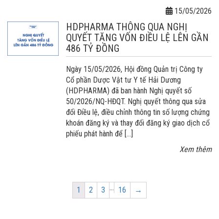
15/05/2026
HDPHARMA THÔNG QUA NGHỊ
QUYẾT TĂNG VỐN ĐIỀU LỆ LÊN GẦN
486 TỶ ĐỒNG
Ngày 15/05/2026, Hội đồng Quản trị Công ty
Cổ phần Dược Vật tư Y tế Hải Dương
(HDPHARMA) đã ban hành Nghị quyết số
50/2026/NQ-HĐQT. Nghị quyết thông qua sửa
đổi Điều lệ, điều chỉnh thông tin số lượng chứng
khoán đăng ký và thay đổi đăng ký giao dịch cổ
phiếu phát hành để […]
Xem thêm
…
Page
Page
Page
Page
1
2
3
16
→