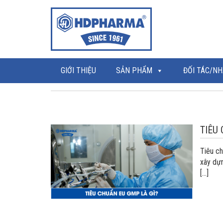
GIỚI THIỆU
SẢN PHẨM
ĐỐI TÁC/NH
TIÊU
Tiêu c
xây dự
[…]