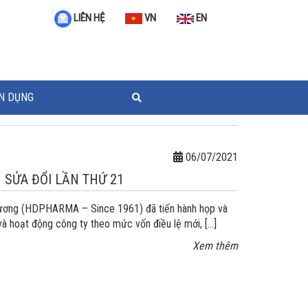
VN
EN
LIÊN HỆ
N DỤNG
06/07/2021
 SỬA ĐỔI LẦN THỨ 21
Dương (HDPHARMA – Since 1961) đã tiến hành họp và
 và hoạt động công ty theo mức vốn điều lệ mới, […]
Xem thêm