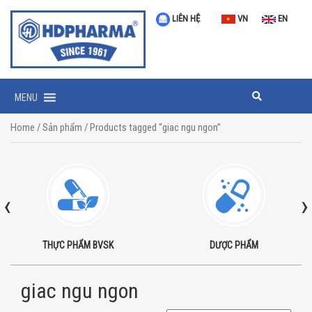
LIÊN HỆ
VN
EN
MENU
Home
/
Sản phẩm
/ Products tagged “giac ngu ngon”
‹
›
THỰC PHẨM BVSK
DƯỢC PHẨM
giac ngu ngon