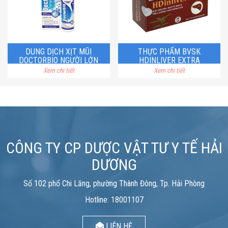
DUNG DỊCH XỊT MŨI
THỰC PHẨM BVSK
DOCTORBIO NGƯỜI LỚN
HDINLIVER EXTRA
Xem chi tiết
Xem chi tiết
CÔNG TY CP DƯỢC VẬT TƯ Y TẾ HẢI
DƯƠNG
Số 102 phố Chi Lăng, phường Thành Đông, Tp. Hải Phòng
Hotline: 18001107
LIÊN HỆ