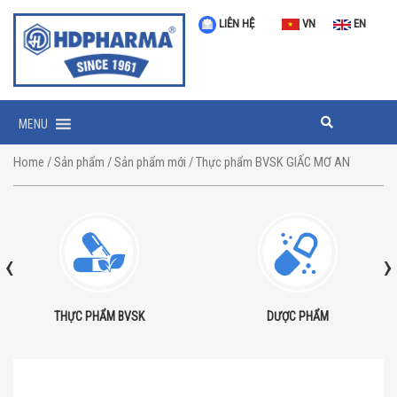
LIÊN HỆ
VN
EN
MENU
Home
/
Sản phẩm
/
Sản phẩm mới
/ Thực phẩm BVSK GIẤC MƠ AN
‹
›
THỰC PHẨM BVSK
DƯỢC PHẨM