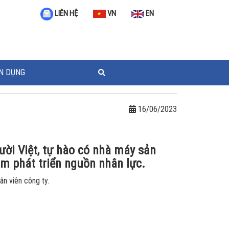
VN
EN
LIÊN HỆ
N DỤNG
16/06/2023
ời Việt, tự hào có nhà máy sản
m phát triển nguồn nhân lực.
n viên công ty.