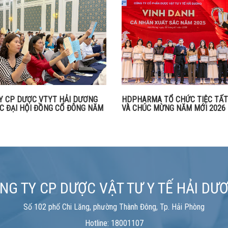
Y CP DƯỢC VTYT HẢI DƯƠNG
HDPHARMA TỔ CHỨC TIỆC TẤT
C ĐẠI HỘI ĐỒNG CỔ ĐÔNG NĂM
VÀ CHÚC MỪNG NĂM MỚI 2026
NG TY CP DƯỢC VẬT TƯ Y TẾ HẢI DƯ
Số 102 phố Chi Lăng, phường Thành Đông, Tp. Hải Phòng
Hotline: 18001107