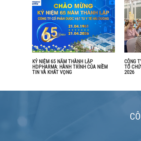
KỶ NIỆM 65 NĂM THÀNH LẬP
CÔNG T
HDPHARMA: HÀNH TRÌNH CỦA NIỀM
TỔ CHỨ
TIN VÀ KHÁT VỌNG
2026
CÔ