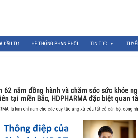
À ĐẦU TƯ
HỆ THỐNG PHÂN PHỐI
TIN TỨC
TUYỂ
n 62 năm đồng hành và chăm sóc sức khỏe ngư
ên tại miền Bắc, HDPHARMA đặc biệt quan tâ
 là kim chỉ nam cho các quy tắc ứng xử của tất cả cán bộ, công nhâ