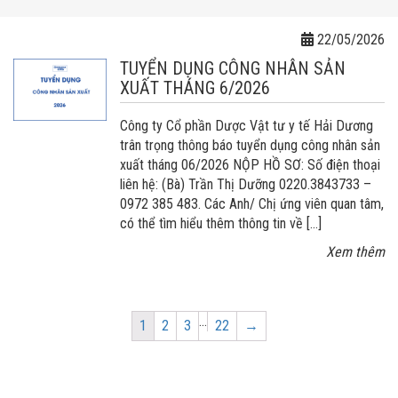
22/05/2026
TUYỂN DỤNG CÔNG NHÂN SẢN
XUẤT THÁNG 6/2026
Công ty Cổ phần Dược Vật tư y tế Hải Dương
trân trọng thông báo tuyển dụng công nhân sản
xuất tháng 06/2026 NỘP HỒ SƠ: Số điện thoại
liên hệ: (Bà) Trần Thị Dưỡng 0220.3843733 –
0972 385 483. Các Anh/ Chị ứng viên quan tâm,
có thể tìm hiểu thêm thông tin về […]
Xem thêm
…
Page
Page
Page
Page
1
2
3
22
→