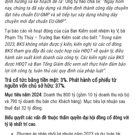
định hướng và kế hoạch đề ra”
. Ông tự hào chia sẻ:
“Ngày hôm
nay, chúng ta đã xây dựng và thẩm định thành công dây chuyền
đạt tiêu chuẩn EU-GMP và sẽ tiếp tục xây dựng những dây
chuyền mới đạt chuẩn EU-GMP”.
Tại báo cáo về hoạt động của của Ban Kiểm soát nhiệm kỳ V, bà
Phạm Thị Thủy – Trưởng Ban Kiểm soát cho biết: “
Trong năm
2023, BKS không nhận được ý kiến, kiến nghị từ các cổ đông.
BKS
tham gia đầy đủ các cuộc họp của HĐQT về quản lý, điều
hành sản xuất kinh doanh của công ty. Các kiến nghị của BKS
được HĐQT và Ban Tổng Giám đốc xem xét thực hiện đảm bảo
lợi ích công ty, tuân thủ các quy định của pháp luật”.
Trả cổ tức bằng tiền mặt: 3%. Phát hành cổ phiếu từ
nguồn vốn chủ sở hữu: 37%.
Mục tiêu năm 2024:
Doanh thu 800 tỷ (gồm 10 tỷ doanh thu nội bộ
và 790 tỷ doanh thu bán cho Khách hàng). Mục tiêu lợi nhuận sau
thuế đạt 32 tỷ đồng.
Biểu quyết các vấn đề thuộc thẩm quyền đại hội đồng cổ đông với
tỷ lệ nhất trí cao.
Phương án phân phối lợi nhuận năm 2023 và dự toán tài