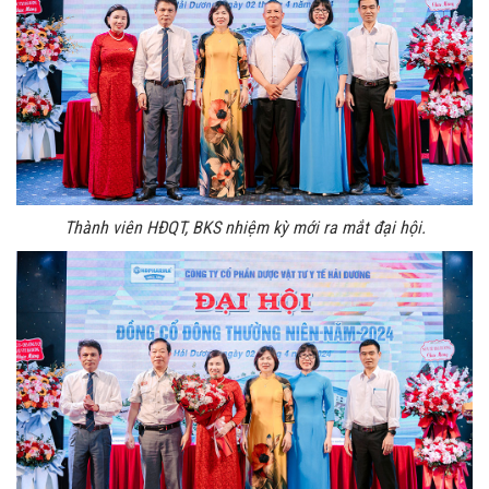
Thành viên HĐQT, BKS nhiệm kỳ mới ra mắt đại hội.