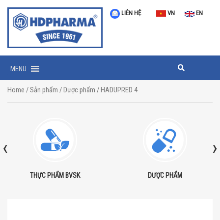
LIÊN HỆ
VN
EN
MENU
Home
/
Sản phẩm
/
Dược phẩm
/ HADUPRED 4
‹
›
THỰC PHẨM BVSK
DƯỢC PHẨM