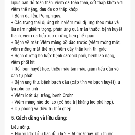
lupus ban đỏ toàn thân, viêm da toàn thân, sốt thấp khớp với
viêm thể nặng, đau đa cơ thấp khớp.
+ Bệnh da liễu: Pemphigus.
+ Các trạng thái dị ứng như: viêm mũi dị ứng theo mùa và
lâu năm nghiêm trọng, phản ứng quá mẫn thuốc, bệnh huyết
thanh, viêm da tiếp xúc dị ứng, hen phế quản.
+ Bệnh về mắt: Viêm màng bồ đào trước (viêm mống mắt,
viêm mống mắt thể mi), viêm dây thần kinh thị giác.
+ Bệnh đường hô hấp: bệnh sarcoid phổi, bệnh lao nặng,
viêm phổi hít.
+ Rối loạn huyết học: thiếu máu tan máu, giảm tiểu cầu vô
căn tự phát.
+ Bệnh ung thư: bệnh bạch cầu (cấp tính và bạch huyết), u
lympho ác tính
+ Viêm loét đại tràng, bệnh Crohn.
+ Viêm màng não do lao (có hóa trị kháng lao phù hợp).
+ Dự phòng và điều trị thải ghép.
5. Cách dùng và liều dùng:
Liều uống:
– Người lớn: Liều ban đầu là 2 – 60mg/ngày, phụ thuộc