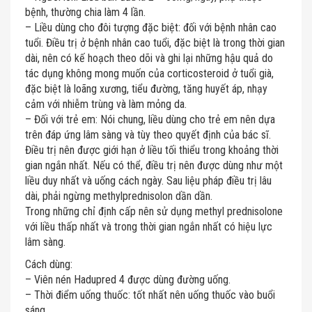
bệnh, thường chia làm 4 lần.
– Liều dùng cho đôi tượng đặc biệt: đối với bệnh nhân cao
tuổi. Điều trị ở bệnh nhân cao tuổi, đặc biệt là trong thời gian
dài, nên có kế hoạch theo dõi và ghi lại những hậu quả do
tác dụng không mong muốn của corticosteroid ở tuổi già,
đặc biệt là loãng xương, tiểu đường, tăng huyết áp, nhạy
cảm với nhiễm trùng và làm mỏng da.
– Đối với trẻ em: Nói chung, liều dùng cho trẻ em nên dựa
trên đáp ứng lâm sàng và tùy theo quyết định của bác sĩ.
Điều trị nên được giới hạn ở liều tối thiểu trong khoảng thời
gian ngắn nhất. Nếu có thể, điều trị nên được dùng như một
liều duy nhất và uống cách ngày. Sau liệu pháp điều trị lâu
dài, phải ngừng methylprednisolon dần dần.
Trong những chỉ định cấp nên sử dụng methyl prednisolone
với liều thấp nhất và trong thời gian ngắn nhất có hiệu lực
lâm sàng.
Cách dùng:
– Viên nén Hadupred 4 được dùng đường uống.
– Thời điểm uống thuốc: tốt nhất nên uống thuốc vào buổi
sáng.