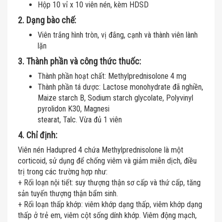
Hộp 10 vỉ x 10 viên nén, kèm HDSD
2. Dạng bào chế:
Viên trắng hình tròn, vị đắng, cạnh và thành viên lành
lặn
3. Thành phần và công thức thuốc:
Thành phần hoạt chất: Methylprednisolone 4 mg
Thành phần tá dược: Lactose monohydrate đã nghiền,
Maize starch B, Sodium starch glycolate, Polyvinyl
pyrolidon K30, Magnesi
stearat, Talc. Vừa đủ 1 viên
4. Chỉ định:
Viên nén Hadupred 4 chứa Methylprednisolone là một
corticoid, sử dụng để chống viêm và giảm miễn dịch, điều
trị trong các trường hợp như:
+ Rối loạn nội tiết: suy thượng thận sơ cấp và thứ cấp, tăng
sản tuyến thượng thận bẩm sinh.
+ Rối loạn thấp khớp: viêm khớp dạng thấp, viêm khớp dạng
thấp ở trẻ em, viêm cột sống dính khớp. Viêm động mạch,