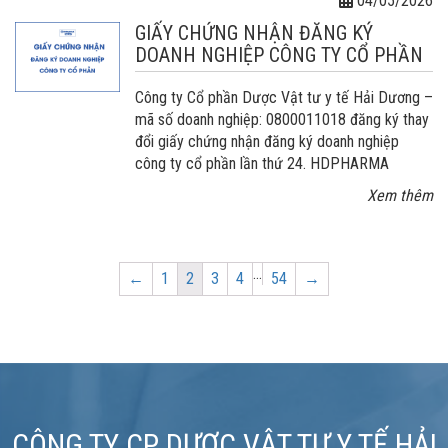
04/05/2026
GIẤY CHỨNG NHẬN ĐĂNG KÝ
DOANH NGHIỆP CÔNG TY CỔ PHẦN
Công ty Cổ phần Dược Vật tư y tế Hải Dương –
mã số doanh nghiệp: 0800011018 đăng ký thay
đổi giấy chứng nhận đăng ký doanh nghiệp
công ty cổ phần lần thứ 24. HDPHARMA
Xem thêm
…
Page
Page
Page
Page
Page
←
1
2
3
4
54
→
CÔNG TY CP DƯỢC VẬT TƯ Y TẾ HẢI