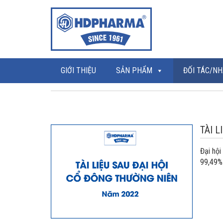
GIỚI THIỆU
SẢN PHẨM
ĐỐI TÁC/NH
TÀI 
Đại hội
99,49%