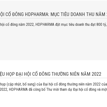
HỘI CỔ ĐÔNG HDPHARMA: MỤC TIÊU DOANH THU NĂM 
 hội cổ đông năm 2022, HDPHARMA đặt mục tiêu doanh thu đạt 800 tỷ, l
LIỆU HỌP ĐẠI HỘI CỔ ĐÔNG THƯỜNG NIÊN NĂM 2022
u họp (cập nhật, bổ sung) của Đại hội cổ đông thường niên năm 2022 c
022, HDPHARMA đã công bố Thư mời tham dự Đại hội cổ đông và một số t