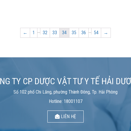
…
…
Page
Page
Page
Page
Page
Page
Page
←
1
32
33
34
35
36
54
→
NG TY CP DƯỢC VẬT TƯ Y TẾ HẢI DƯ
Số 102 phố Chi Lăng, phường Thành Đông, Tp. Hải Phòng
Hotline: 18001107
LIÊN HỆ