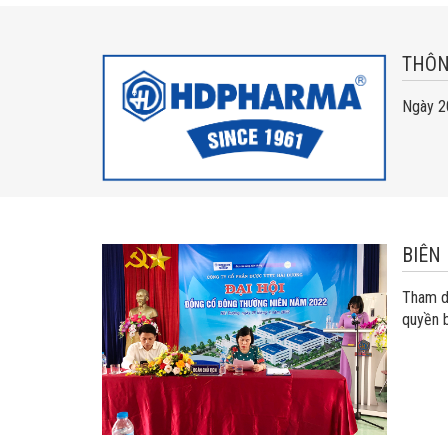
THÔN
Ngày 2
BIÊN
Tham d
quyền b