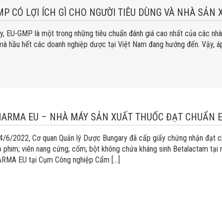
MP CÓ LỢI ÍCH GÌ CHO NGƯỜI TIÊU DÙNG VÀ NHÀ SẢN 
y, EU-GMP là một trong những tiêu chuẩn đánh giá cao nhất của các nhà 
à hầu hết các doanh nghiệp dược tại Việt Nam đang hướng đến. Vậy, áp
ARMA EU – NHÀ MÁY SẢN XUẤT THUỐC ĐẠT CHUẨN EU
4/6/2022, Cơ quan Quản lý Dược Bungary đã cấp giấy chứng nhận đạt c
o phim; viên nang cứng; cốm; bột không chứa kháng sinh Betalactam 
MA EU tại Cụm Công nghiệp Cẩm […]