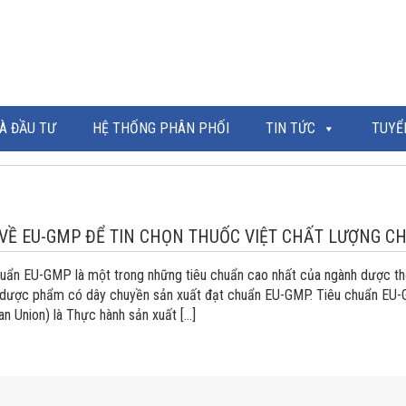
À ĐẦU TƯ
HỆ THỐNG PHÂN PHỐI
TIN TỨC
TUYỂ
 VỀ EU-GMP ĐỂ TIN CHỌN THUỐC VIỆT CHẤT LƯỢNG C
uẩn EU-GMP là một trong những tiêu chuẩn cao nhất của ngành dược thế
 dược phẩm có dây chuyền sản xuất đạt chuẩn EU-GMP. Tiêu chuẩn EU-
n Union) là Thực hành sản xuất […]