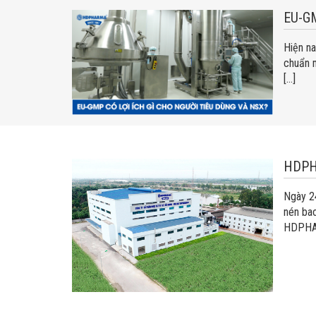
EU-G
Hiện na
chuẩn m
[…]
HDPH
Ngày 2
nén ba
HDPHAR